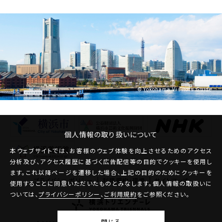
© Yokohama Visitors Guide
個人情報の取り扱いについて
本ウェブサイトでは、お客様のウェブ体験を向上させるためのアクセス
分析及び、アクセス履歴に基づく広告配信等の目的でクッキーを使用し
ます。これ以降ページを遷移した場合、上記の目的のためにクッキーを
プライバシーポリシー
利用規約・環境
サイトマップ
使用することに同意いただいたものとみなします。個人情報の取扱いに
ついては、
プライバシーポリシー
、
ご利用規約
をご参照ください。
閉じる