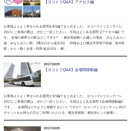
【ヨコトリQ&A】アクセス編
お客様よりよく寄せられる質問を全5編でまとめました。 ヨコハマトリエンナーレ
2017にご来場の際は、ぜひご一読ください。 今回はよくある質問【アクセス編】で
す。 会場の最寄りの駅はどこですか? ・横浜美術館へお越しの場合 みなとみらい
線「みなとみらい駅」3番出口から徒歩3分 JR線および横浜市営地下鉄線「桜木町
駅」から＜動く歩道＞利用 徒歩10分 ・横...
2017/10/20
【ヨコトリQ&A】会場間移動編
お客様よりよく寄せられる質問を全5編でまとめました。 ヨコハマトリエンナーレ
2017にご来場の際は、ぜひご一読ください。 今回はよくある質問【会場間移動編】
です。 会場間はどのように移動するといいですか? ヨコハマトリエンナーレ2017
チケットをお持ちの方がご利用いただける、横浜美術館／横浜赤レンガ倉庫／...
2017/10/20