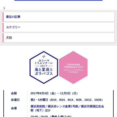
1
最近の記事
カテゴリー
月別
会期
2017年8月4日（金）─ 11月5日（日）
休場日
第2・4木曜日（8/10、8/24、9/14、9/28、10/12、10/26）
横浜美術館
／
横浜赤レンガ倉庫1号館
／
横浜市開港記念会
会場
館（地下）
ほか
10:00 - 18:00 （最終入場17:30）