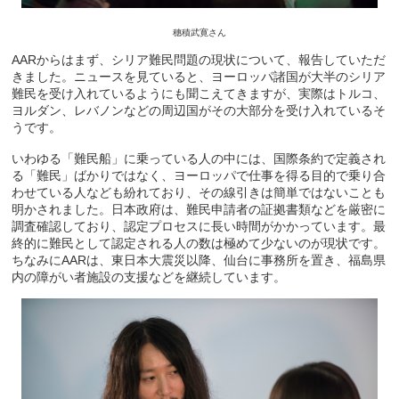
穗積武寛さん
AARからはまず、シリア難民問題の現状について、報告していただ
きました。ニュースを見ていると、ヨーロッパ諸国が大半のシリア
難民を受け入れているようにも聞こえてきますが、実際はトルコ、
ヨルダン、レバノンなどの周辺国がその大部分を受け入れているそ
うです。
いわゆる「難民船」に乗っている人の中には、国際条約で定義され
る「難民」ばかりではなく、ヨーロッパで仕事を得る目的で乗り合
わせている人なども紛れており、その線引きは簡単ではないことも
明かされました。日本政府は、難民申請者の証拠書類などを厳密に
調査確認しており、認定プロセスに長い時間がかかっています。最
終的に難民として認定される人の数は極めて少ないのが現状です。
ちなみにAARは、東日本大震災以降、仙台に事務所を置き、福島県
内の障がい者施設の支援などを継続しています。