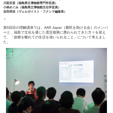
川延安直（福島県立博物館専門学芸員）
小林めぐみ（福島県立博物館主任学芸員）
吉田邦吉（ヴェルガイスト・フクシマ編集長）
＊
第5回目の理解講座では、AAR Japan［難民を助ける会］のメンバ
ーと、福島で文化を通じた震災復興に携わられてきた方々を迎え
て、「故郷を離れての生活を強いられること」について考えまし
た。