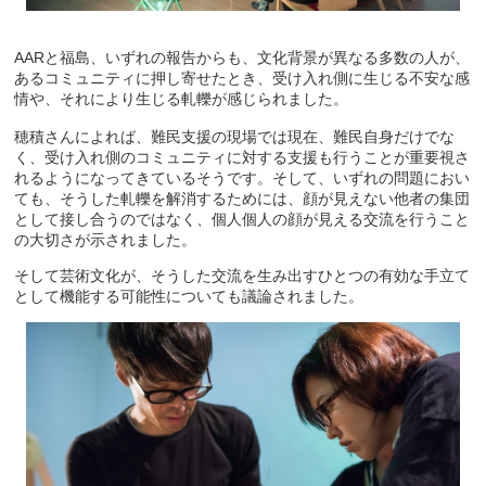
AARと福島、いずれの報告からも、文化背景が異なる多数の人が、
あるコミュニティに押し寄せたとき、受け入れ側に生じる不安な感
情や、それにより生じる軋轢が感じられました。
穂積さんによれば、難民支援の現場では現在、難民自身だけでな
く、受け入れ側のコミュニティに対する支援も行うことが重要視さ
れるようになってきているそうです。そして、いずれの問題におい
ても、そうした軋轢を解消するためには、顔が見えない他者の集団
として接し合うのではなく、個人個人の顔が見える交流を行うこと
の大切さが示されました。
そして芸術文化が、そうした交流を生み出すひとつの有効な手立て
として機能する可能性についても議論されました。