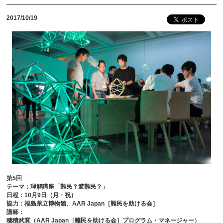
2017/10/19
第5回
テーマ：理解講座「難民？避難民？」
日程：10月9日（月・祝）
協力：福島県立博物館、AAR Japan［難民を助ける会］
講師：
穗積武寛（AAR Japan［難民を助ける会］プログラム・マネージャー）