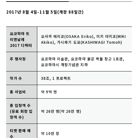
2017년 8월 4일-11월 5일(개장 88일간)
요코하마 트
오사카 에리코(OSAKA Eriko), 미키 아키코(MIKI
리엔날레
Akiko), 가시와기 도모(KASHIWAGI Tomoh)
2017 디렉터
주 행사장
요코하마 미술관, 요코하마 붉은 벽돌 창고 1호관,
요코하마시 개항기념관 지하
작가 수
38조, 1 프로젝트
총 사업비
약 9억 엔
총 입장객 수
(유료 회장 입
약 26만 명(약 26만 명)
장객 수)
티켓 판매 매
약 10만 장
수