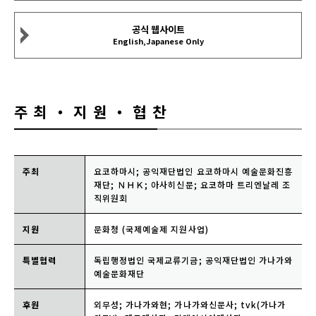
공식 웹사이트
English,Japanese Only
주최・지원・협찬
주최
요코하마시; 공익재단법인 요코하마시 예술문화진흥
재단; ＮＨＫ; 아사히신문; 요코하마 트리엔날레 조
직위원회
지원
문화청 (국제예술제 지원사업)
특별협력
독립행정법인 국제교류기금; 공익재단법인 가나가와
예술문화재단
후원
외무성; 가나가와현; 가나가와신문사; tvk(가나가