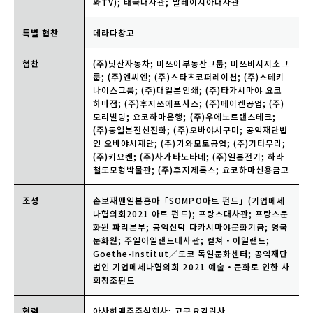
와TV); 태국대사관; 말레이시아대사관
특별 협찬
데라다창고
협찬
(주)닛산자동차; 미쓰이부동산그룹; 미쓰비시지소그
룹; (주)엔씨엔; (주)스타츠코퍼레이션; (주)스테키
나이스그룹; (주)대일본인쇄; (주)타가시마야 요코
하마점; (주)후지쓰에프사스; (주)메이켄공업; (주)
모리빌딩; 요코하마은행; (주)우에노트랜스테크;
(주)동일본전신전화; (주)오바야시구미; 공익재단법
인 오바야시재단; (주)가와모토공업; (주)기타무라;
(주)키요켄; (주)사가타노타네; (주)일본전기; 하라
철도모형박물관; (주)후지제록스; 요코하마신용금고
조성
손보재팬일본흥아「SOMPO아트 펀드」(기업메세
나협의회2021 아트 펀드); 프랑스대사관; 프랑스문
화원 파리본부; 공익신탁 다카시마야문화기금; 영국
문화원; 주일아일랜드대사관; 컬쳐・아일랜드;
Goethe-Institut／도쿄 독일문화센터; 공익재단
법인 기업메세나협의회 2021 예술・문화로 인한 사
회창조펀드
협력
아사히맥주주식회사; 고쿠요캄린사