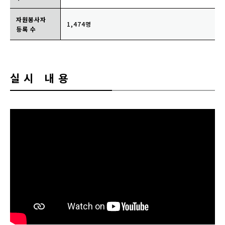
자원봉사자
1,474명
등록 수
실시 내용