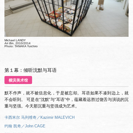
Michael LANDY
Art Bin
, 2010/2014
Photo: TANAKA Yuichiro
第１幕：倾听沈默与耳语
横滨美术馆
默不作声，就不被信息化，于是被忘却。耳语如果不凑到边上，就
不会听到。 可是在“沈默”与“耳语”中，蕴藏着远胜过饶舌与演说的沉
重与坚强。今天那沉重与坚强成为艺术。
卡西米尔 马列维奇／Kazimir MALEVICH
约翰 凯奇／John CAGE