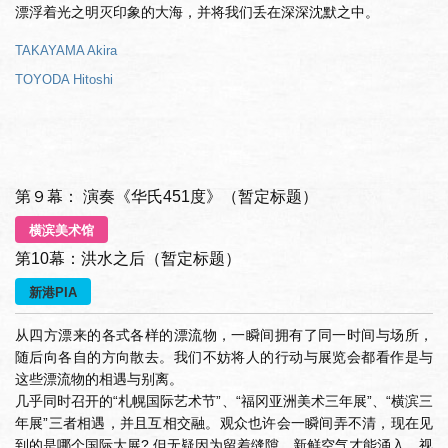
漂浮着光之明灭印象的大海，并将我们丢在深深沈默之中。
TAKAYAMA Akira
TOYODA Hitoshi
第９幕： 演奏《华氏451度》（暂定标题）
横滨美术馆
第10幕：洪水之后（暂定标题）
新港PIA
从四方漂来的各式各样的漂流物，一瞬间拥有了同一时间与场所，
随后向各自的方向散去。我们不妨将人的行动与展览会都看作是与
这些漂流物的相遇与别离。
几乎同时召开的“札幌国际艺术节”、“福冈亚洲美术三年展”、“横滨三
年展”三者相遇，并且互相交融。观众也许会一瞬间弄不清，现在见
到的是哪个国际大展? 但无疑因为留着缝隙，新鲜空气才能涌入，视