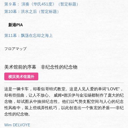
第９幕： 演奏《华氏451度》（暂定标题）
第10幕：洪水之后（暂定标题）
新港PIA
第11幕：飘荡在忘却之海上
フロアマップ
美术馆前的序幕 非纪念性的纪念物
横滨美术馆屋外
这是一辆卡车，却看似哥特式教堂。这是人见人爱的单词“LOVE”，
却有些扭曲，让人不放心。 威姆•德沃伊与金泓锡都制作了庞大的纪
念物，却试图从中抽掉纪念性。他们以气势支配空间与人心的纪念
性风格中，装上些戏弄性机巧，以此创造出一个恢宏的矛盾──非纪
念性的纪念物。
Wim DELVOYE