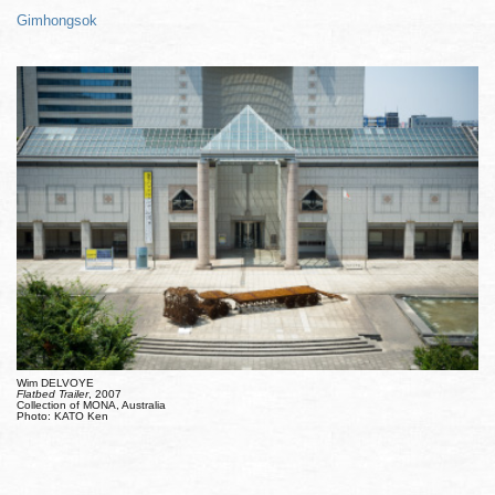
Gimhongsok
Wim DELVOYE
Flatbed Trailer
, 2007
Collection of MONA, Australia
Photo: KATO Ken