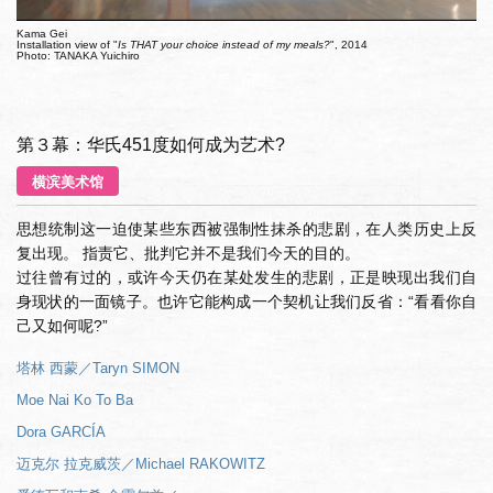
Kama Gei
Installation view of "
Is THAT your choice instead of my meals?
", 2014
Photo: TANAKA Yuichiro
第３幕：华氏451度如何成为艺术?
横滨美术馆
思想统制这一迫使某些东西被强制性抹杀的悲剧，在人类历史上反
复出现。 指责它、批判它并不是我们今天的目的。
过往曾有过的，或许今天仍在某处发生的悲剧，正是映现出我们自
身现状的一面镜子。也许它能构成一个契机让我们反省：“看看你自
己又如何呢?”
塔林 西蒙／Taryn SIMON
Moe Nai Ko To Ba
Dora GARCÍA
迈克尔 拉克威茨／Michael RAKOWITZ