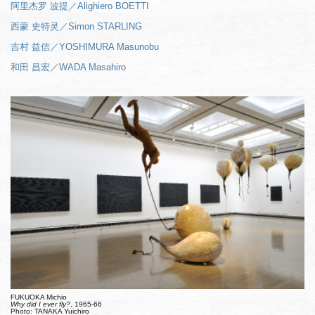
阿里杰罗 波提／Alighiero BOETTI
西蒙 史特灵／Simon STARLING
吉村 益信／YOSHIMURA Masunobu
和田 昌宏／WADA Masahiro
FUKUOKA Michio
Why did I ever fly?
, 1965-66
Photo: TANAKA Yuichiro