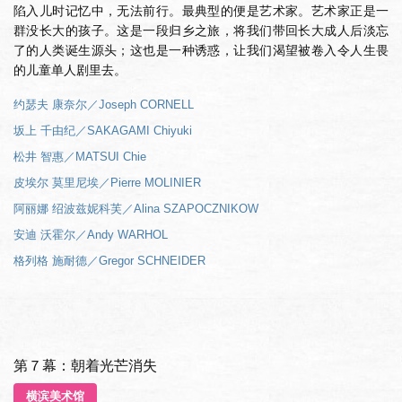
陷入儿时记忆中，无法前行。最典型的便是艺术家。艺术家正是一
群没长大的孩子。这是一段归乡之旅，将我们带回长大成人后淡忘
了的人类诞生源头；这也是一种诱惑，让我们渴望被卷入令人生畏
的儿童单人剧里去。
约瑟夫 康奈尔／Joseph CORNELL
坂上 千由纪／SAKAGAMI Chiyuki
松井 智惠／MATSUI Chie
皮埃尔 莫里尼埃／Pierre MOLINIER
阿丽娜 绍波兹妮科芙／Alina SZAPOCZNIKOW
安迪 沃霍尔／Andy WARHOL
格列格 施耐德／Gregor SCHNEIDER
第７幕：朝着光芒消失
横滨美术馆