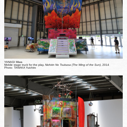
YANAGI Miwa
Mobile stage truck for the play,
Nichirin No Tsubasa (The Wing of the Sun)
, 2014
Photo: TANAKA Yuichiro