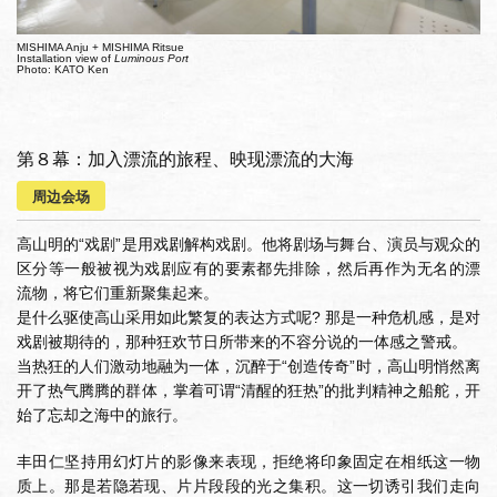
MISHIMA Anju + MISHIMA Ritsue
Installation view of
Luminous Port
Photo: KATO Ken
第８幕：加入漂流的旅程、映现漂流的大海
周边会场
高山明的“戏剧”是用戏剧解构戏剧。他将剧场与舞台、演员与观众的
区分等一般被视为戏剧应有的要素都先排除，然后再作为无名的漂
流物，将它们重新聚集起来。
是什么驱使高山采用如此繁复的表达方式呢? 那是一种危机感，是对
戏剧被期待的，那种狂欢节日所带来的不容分说的一体感之警戒。
当热狂的人们激动地融为一体，沉醉于“创造传奇”时，高山明悄然离
开了热气腾腾的群体，掌着可谓“清醒的狂热”的批判精神之船舵，开
始了忘却之海中的旅行。
丰田仁坚持用幻灯片的影像来表现，拒绝将印象固定在相纸这一物
质上。那是若隐若现、片片段段的光之集积。这一切诱引我们走向