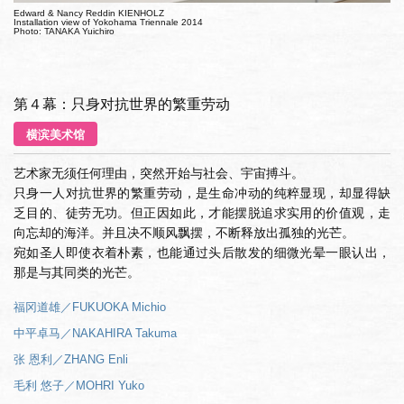
Edward & Nancy Reddin KIENHOLZ
Installation view of Yokohama Triennale 2014
Photo: TANAKA Yuichiro
第４幕：只身对抗世界的繁重劳动
横滨美术馆
艺术家无须任何理由，突然开始与社会、宇宙搏斗。
只身一人对抗世界的繁重劳动，是生命冲动的纯粹显现，却显得缺
乏目的、徒劳无功。但正因如此，才能摆脱追求实用的价值观，走
向忘却的海洋。并且决不顺风飘摆，不断释放出孤独的光芒。
宛如圣人即使衣着朴素，也能通过头后散发的细微光晕一眼认出，
那是与其同类的光芒。
福冈道雄／FUKUOKA Michio
中平卓马／NAKAHIRA Takuma
张 恩利／ZHANG Enli
毛利 悠子／MOHRI Yuko