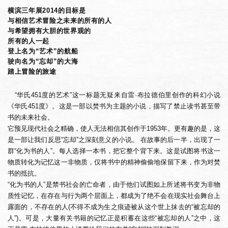
横滨三年展2014的目标是
与相信艺术冒险之未来的所有的人
与希望拥有大胆的世界观的
所有的人一起
登上名为“艺术”的航船
驶向名为“忘却”的大海
踏上冒险的旅途
“华氏451度的艺术”这一标题无疑来自雷·布拉德伯里创作的科幻小说
《华氏451度》。这是一部以焚书为主题的小说，描写了禁止读书甚至带
书的未来社会。
它预见现代社会之精确，使人无法相信其创作于1953年。更有趣的是，这
是一部让我们反思“忘却”之深刻意义的小说。 在故事的后一半，出现了一
群“化为书的人”。每人选择一本书，把它整个背下来。这是试图将书这一
物质转化为记忆这一非物质，仅将书中的精神偷偷地保留下来，作为对焚
书的抵抗。
“化为书的人”是禁书社会的亡命者，由于他们试图如上所述将书变为非物
质性记忆，在存在与行为两个层面上，都成为了绝不会在现实社会舞台上
露面的，不存在的人(不得不成为生之痕迹被从这个世上抹去的“被忘却的
人”)。可是，大量有关书籍的记忆正是积蓄在这些“被忘却的人”之中，这