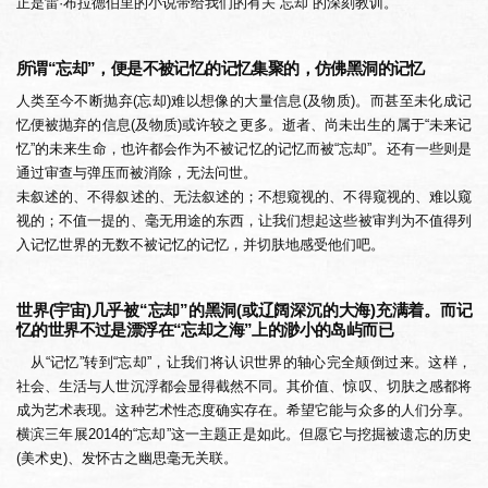
正是雷·布拉德伯里的小说带给我们的有关“忘却”的深刻教训。
所谓“忘却”，便是不被记忆的记忆集聚的，仿佛黑洞的记忆
人类至今不断抛弃(忘却)难以想像的大量信息(及物质)。而甚至未化成记
忆便被抛弃的信息(及物质)或许较之更多。逝者、尚未出生的属于“未来记
忆”的未来生命，也许都会作为不被记忆的记忆而被“忘却”。还有一些则是
通过审查与弹压而被消除，无法问世。
未叙述的、不得叙述的、无法叙述的；不想窥视的、不得窥视的、难以窥
视的；不值一提的、毫无用途的东西，让我们想起这些被审判为不值得列
入记忆世界的无数不被记忆的记忆，并切肤地感受他们吧。
世界(宇宙)几乎被“忘却”的黑洞(或辽阔深沉的大海)充满着。而记
忆的世界不过是漂浮在“忘却之海”上的渺小的岛屿而已
从“记忆”转到“忘却”，让我们将认识世界的轴心完全颠倒过来。这样，
社会、生活与人世沉浮都会显得截然不同。其价值、惊叹、切肤之感都将
成为艺术表现。这种艺术性态度确实存在。希望它能与众多的人们分享。
横滨三年展2014的“忘却”这一主题正是如此。但愿它与挖掘被遗忘的历史
(美术史)、发怀古之幽思毫无关联。