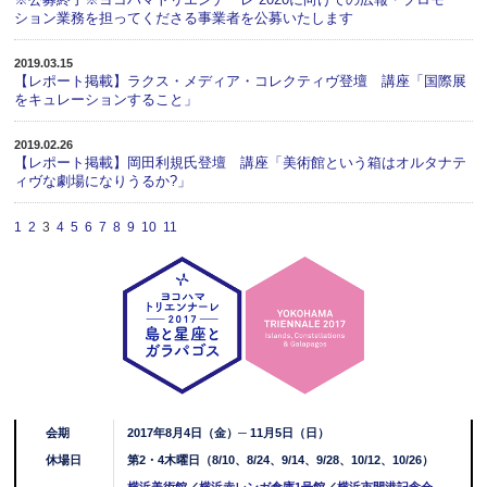
ション業務を担ってくださる事業者を公募いたします
2019.03.15
【レポート掲載】ラクス・メディア・コレクティヴ登壇 講座「国際展
をキュレーションすること」
2019.02.26
【レポート掲載】岡田利規氏登壇 講座「美術館という箱はオルタナテ
ィヴな劇場になりうるか?」
1
2
3
4
5
6
7
8
9
10
11
会期
2017年8月4日（金）─ 11月5日（日）
休場日
第2・4木曜日（8/10、8/24、9/14、9/28、10/12、10/26）
横浜美術館
／
横浜赤レンガ倉庫1号館
／
横浜市開港記念会