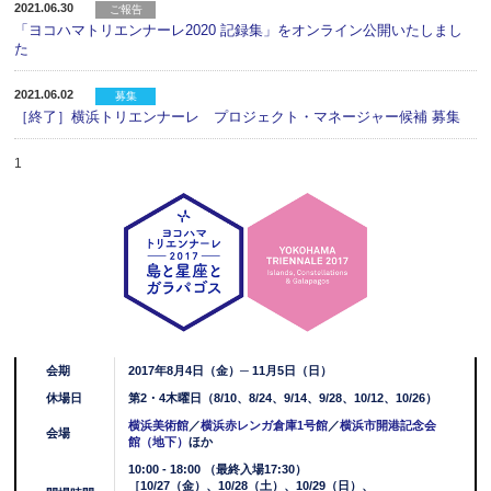
2021.06.30
ご報告
「ヨコハマトリエンナーレ2020 記録集」をオンライン公開いたしまし
た
2021.06.02
募集
［終了］横浜トリエンナーレ プロジェクト・マネージャー候補 募集
1
会期
2017年8月4日（金）─ 11月5日（日）
休場日
第2・4木曜日（8/10、8/24、9/14、9/28、10/12、10/26）
横浜美術館
／
横浜赤レンガ倉庫1号館
／
横浜市開港記念会
会場
館（地下）
ほか
10:00 - 18:00 （最終入場17:30）
［10/27（金）、10/28（土）、10/29（日）、