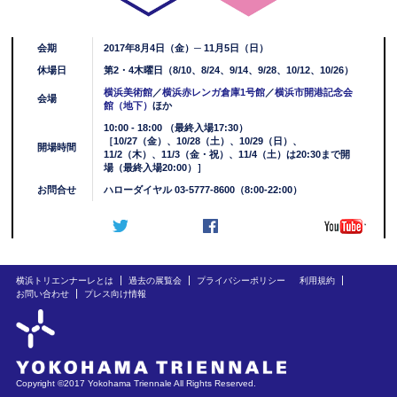
会期
2017年8月4日（金）─ 11月5日（日）
休場日
第2・4木曜日（8/10、8/24、9/14、9/28、10/12、10/26）
横浜美術館
／
横浜赤レンガ倉庫1号館
／
横浜市開港記念会
会場
館（地下）
ほか
10:00 - 18:00 （最終入場17:30）
［10/27（金）、10/28（土）、10/29（日）、
開場時間
11/2（木）、11/3（金・祝）、11/4（土）は20:30まで開
場（最終入場20:00）］
お問合せ
ハローダイヤル 03-5777-8600（8:00-22:00）
横浜トリエンナーレとは
過去の展覧会
プライバシーポリシー
利用規約
お問い合わせ
プレス向け情報
Copyright ©2017 Yokohama Triennale All Rights Reserved.