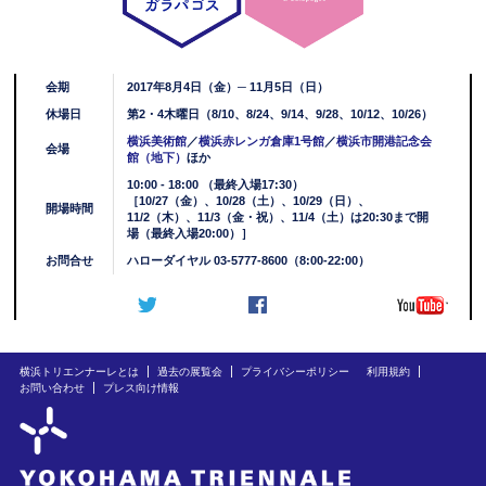
会期
2017年8月4日（金）─ 11月5日（日）
休場日
第2・4木曜日（8/10、8/24、9/14、9/28、10/12、10/26）
横浜美術館
／
横浜赤レンガ倉庫1号館
／
横浜市開港記念会
会場
館（地下）
ほか
10:00 - 18:00 （最終入場17:30）
［10/27（金）、10/28（土）、10/29（日）、
開場時間
11/2（木）、11/3（金・祝）、11/4（土）は20:30まで開
場（最終入場20:00）］
お問合せ
ハローダイヤル 03-5777-8600（8:00-22:00）
横浜トリエンナーレとは
過去の展覧会
プライバシーポリシー
利用規約
お問い合わせ
プレス向け情報