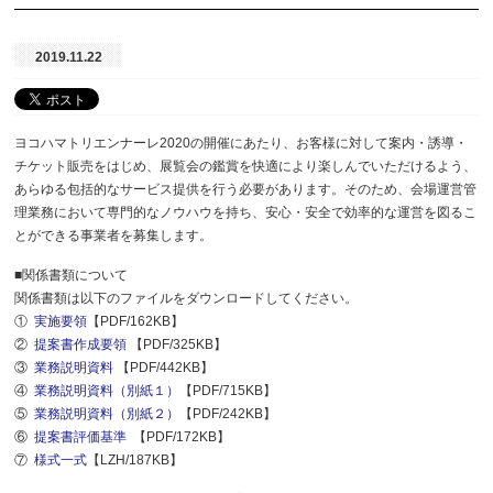
2019.11.22
ヨコハマトリエンナーレ2020の開催にあたり、お客様に対して案内・誘導・
チケット販売をはじめ、展覧会の鑑賞を快適により楽しんでいただけるよう、
あらゆる包括的なサービス提供を行う必要があります。そのため、会場運営管
理業務において専門的なノウハウを持ち、安心・安全で効率的な運営を図るこ
とができる事業者を募集します。
■関係書類について
関係書類は以下のファイルをダウンロードしてください。
①
実施要領
【PDF/162KB】
②
提案書作成要領
【PDF/325KB】
③
業務説明資料
【PDF/442KB】
④
業務説明資料（別紙１）
【PDF/715KB】
⑤
業務説明資料（別紙２）
【PDF/242KB】
⑥
提案書評価基準
【PDF/172KB】
⑦
様式一式
【LZH/187KB】