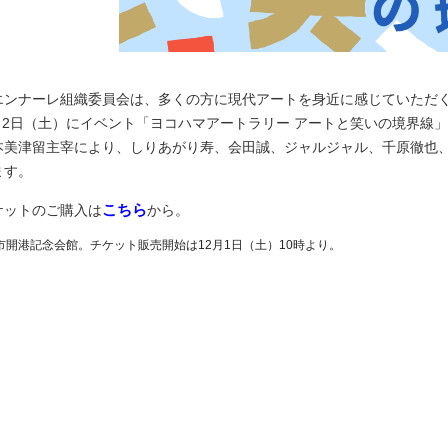
エンナーレ組織委員会は、多くの方に現代アートを身近に感じていただ
年2月2日（土）にイベント「ヨコハマアートラリー アートと笑いの境界
本美津留主宰により、しりあがり寿、会田誠、ジャルジャル、千原徹也
ます。
こちら
ケットのご購入は
から。
市開港記念会館。チケット販売開始は12月1日（土）10時より。