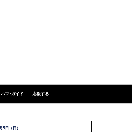
コハマ･ガイド
応援する
1月5日（日）