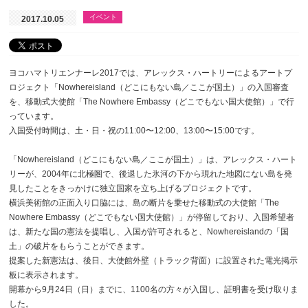
イベント
2017.10.05
ヨコハマトリエンナーレ2017では、アレックス・ハートリーによるアートプ
ロジェクト「Nowhereisland（どこにもない島／ここが国土）」の入国審査
を、移動式大使館「The Nowhere Embassy（どこでもない国大使館）」で行
っています。
入国受付時間は、土・日・祝の11:00〜12:00、13:00〜15:00です。
「Nowhereisland（どこにもない島／ここが国土）」は、アレックス・ハート
リーが、2004年に北極圏で、後退した氷河の下から現れた地図にない島を発
見したことをきっかけに独立国家を立ち上げるプロジェクトです。
横浜美術館の正面入り口脇には、島の断片を乗せた移動式の大使館「The
Nowhere Embassy（どこでもない国大使館）」が停留しており、入国希望者
は、新たな国の憲法を提唱し、入国が許可されると、Nowhereislandの「国
土」の破片をもらうことができます。
提案した新憲法は、後日、大使館外壁（トラック背面）に設置された電光掲示
板に表示されます。
開幕から9月24日（日）までに、1100名の方々が入国し、証明書を受け取りま
した。