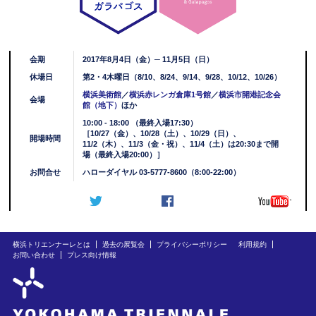
会期
2017年8月4日（金）─ 11月5日（日）
休場日
第2・4木曜日（8/10、8/24、9/14、9/28、10/12、10/26）
横浜美術館
／
横浜赤レンガ倉庫1号館
／
横浜市開港記念会
会場
館（地下）
ほか
10:00 - 18:00 （最終入場17:30）
［10/27（金）、10/28（土）、10/29（日）、
開場時間
11/2（木）、11/3（金・祝）、11/4（土）は20:30まで開
場（最終入場20:00）］
お問合せ
ハローダイヤル 03-5777-8600（8:00-22:00）
横浜トリエンナーレとは
過去の展覧会
プライバシーポリシー
利用規約
お問い合わせ
プレス向け情報