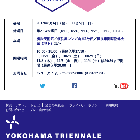
会期
2017年8月4日（金）─ 11月5日（日）
休場日
第2・4木曜日（8/10、8/24、9/14、9/28、10/12、10/26）
横浜美術館
／
横浜赤レンガ倉庫1号館
／
横浜市開港記念会
会場
館（地下）
ほか
10:00 - 18:00 （最終入場17:30）
［10/27（金）、10/28（土）、10/29（日）、
開場時間
11/2（木）、11/3（金・祝）、11/4（土）は20:30まで開
場（最終入場20:00）］
お問合せ
ハローダイヤル 03-5777-8600（8:00-22:00）
横浜トリエンナーレとは
過去の展覧会
プライバシーポリシー
利用規約
お問い合わせ
プレス向け情報