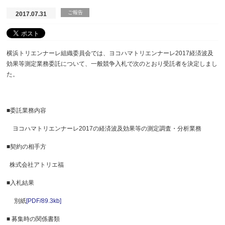
ご報告
2017.07.31
横浜トリエンナーレ組織委員会では、ヨコハマトリエンナーレ2017経済波及
効果等測定業務委託について、一般競争入札で次のとおり受託者を決定しまし
た。
■委託業務内容
ヨコハマトリエンナーレ2017の経済波及効果等の測定調査・分析業務
■契約の相手方
株式会社アトリエ福
■入札結果
別紙
[PDF/89.3kb]
■ 募集時の関係書類