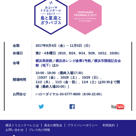
会期
2017年8月4日（金）─ 11月5日（日）
休場日
第2・4木曜日（8/10、8/24、9/14、9/28、10/12、10/26）
横浜美術館
／
横浜赤レンガ倉庫1号館
／
横浜市開港記念会
会場
館（地下）
ほか
10:00 - 18:00 （最終入場17:30）
［10/27（金）、10/28（土）、10/29（日）、
開場時間
11/2（木）、11/3（金・祝）、11/4（土）は20:30まで開
場（最終入場20:00）］
お問合せ
ハローダイヤル 03-5777-8600（8:00-22:00）
横浜トリエンナーレとは
過去の展覧会
プライバシーポリシー
利用規約
お問い合わせ
プレス向け情報