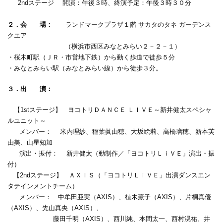
2ndステージ 開演：午後３時、終演予定：午後３時３０分
２．会 場：
ランドマークプラザ１階 サカタのタネ ガーデンス
クエア
（横浜市西区みなとみらい２－２－１）
・桜木町駅（ＪＲ・市営地下鉄）から動く歩道で徒歩５分
・みなとみらい駅（みなとみらい線）から徒歩３分。
３．出 演：
【1stステージ】 ヨコトリＤＡＮＣＥ ＬＩＶＥ～新井健太スペシャ
ルユニット～
メンバー： 米内理紗、稲葉眞由穂、大坂絵莉、高橋璃穂、新本芙
由美、山星知加
演出・振付： 新井健太（動制作／「ヨコトリＬｉＶＥ」演出・振
付）
【2ndステージ】 ＡＸＩＳ（「ヨコトリＬｉＶＥ」出演ダンスエン
タテインメントチーム）
メンバー： 中牟田亜実（AXIS）、植木薫子（AXIS）、片桐真優
（AXIS）、先山真央（AXIS）、
藤田千明（AXIS）、西川純、本間太一、西村滉祐、井