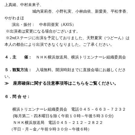
上真緒、中村未来子、
城内茉莉杏、小野礼実、小林由依、新愛美、平松李香、
やがわまほ
演出・振付： 中牟田亜実（AXIS）
※出演者は変更になる場合がございます。
※2ndステージに出演を予定しておりました、天野夏実（つどーん）は
本人の都合により出演できなくなりました。ご了承ください。
４．主 催：
ＮＨＫ横浜放送局、横浜トリエンナーレ組織委員会
５．観覧方法：
入場無料。開演時刻までに直接会場にお越しくださ
い。
≫ 座席確保に関する注意事項等はこちらをご覧ください。
６．問 合 せ：
横浜トリエンナーレ組織委員会 電話０４５－６６３－７２３２
(毎月第二・四木曜日を除く午前１０時～午後５時３０分)
ＮＨＫ横浜放送局 電話０４５－２１２－２８２２
（平日・月～金／午前９時３０分～午後６時）