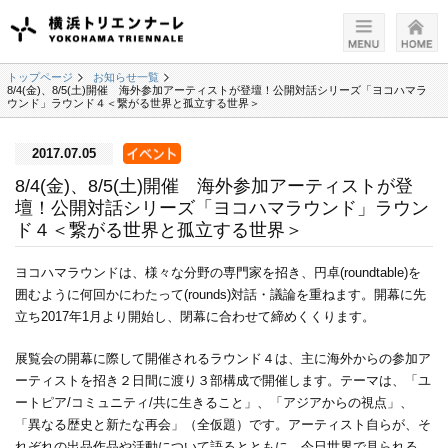
トップページ
お知らせ一覧
8/4(金)、8/5(土)開催 海外参加アーティストが登壇！公開対話シリーズ「ヨコハマラ
ウンド」ラウンド４＜繋がる世界と孤立する世界＞
2017.07.05
8/4(金)、8/5(土)開催 海外参加アーティストが登
壇！公開対話シリーズ「ヨコハマラウンド」ラウン
ド４＜繋がる世界と孤立する世界＞
ヨコハマラウンドは、様々な分野の専門家を招き、円卓(roundtable)を
囲むように何回かにわたって(rounds)対話・議論を重ねます。開幕に先
立ち2017年1月より開始し、閉幕に合わせて締めくくります。
展覧会の開幕に際して開催されるラウンド４は、主に海外からの参加ア
ーティストを招き２日間に渡り３部構成で開催します。テーマは、「ユ
ートピア/コミュニティ/共に生きること」、「アジアからの視点」、
「異なる歴史と新たな再会」（全仮題）です。アーティスト自らが、そ
れぞれの出品作品や活動について語るとともに、今日世界で見られる