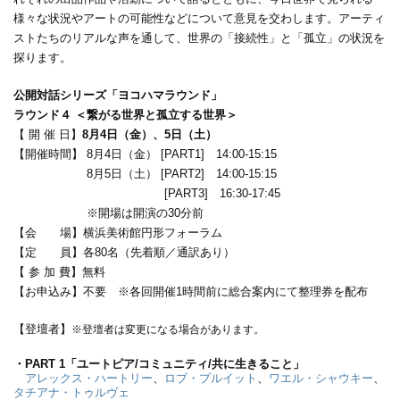
様々な状況やアートの可能性などについて意見を交わします。アーティ
ストたちのリアルな声を通して、世界の「接続性」と「孤立」の状況を
探ります。
公開対話シリーズ「ヨコハマラウンド」
ラウンド４ ＜繋がる世界と孤立する世界＞
【 開 催 日】
8月4日（金）、5日（土）
【開催時間】 8月4日（金） [PART1] 14:00-15:15
8月5日（土） [PART2] 14:00-15:15
[PART3] 16:30-17:45
※開場は開演の30分前
【会 場】横浜美術館円形フォーラム
【定 員】各80名（先着順／通訳あり）
【 参 加 費】無料
【お申込み】不要 ※各回開催1時間前に総合案内にて整理券を配布
【登壇者】
※登壇者は変更になる場合があります。
・PART 1「ユートピア/コミュニティ/共に生きること」
アレックス・ハートリー
、
ロブ・プルイット
、
ワエル・シャウキー
、
タチアナ・トゥルヴェ