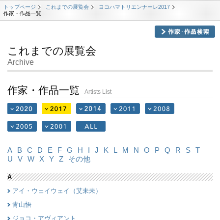
トップページ
これまでの展覧会
ヨコハマトリエンナーレ2017
作家・作品一覧
これまでの展覧会
Archive
作家・作品一覧
Artists List
A
B
C
D
E
F
G
H
I
J
K
L
M
N
O
P
Q
R
S
T
U
V
W
X
Y
Z
その他
A
アイ・ウェイウェイ（艾未未）
青山悟
ジョコ・アヴィアント