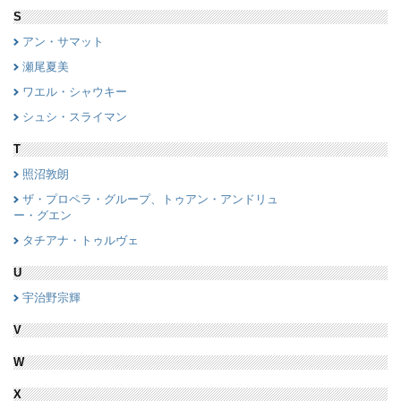
S
アン・サマット
瀬尾夏美
ワエル・シャウキー
シュシ・スライマン
T
照沼敦朗
ザ・プロペラ・グループ、トゥアン・アンドリュ
ー・グエン
タチアナ・トゥルヴェ
U
宇治野宗輝
V
W
X