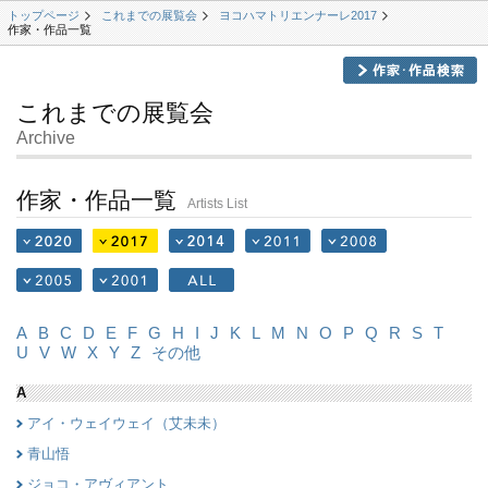
トップページ
これまでの展覧会
ヨコハマトリエンナーレ2017
作家・作品一覧
これまでの展覧会
Archive
作家・作品一覧
Artists List
A
B
C
D
E
F
G
H
I
J
K
L
M
N
O
P
Q
R
S
T
U
V
W
X
Y
Z
その他
A
アイ・ウェイウェイ（艾未未）
青山悟
ジョコ・アヴィアント