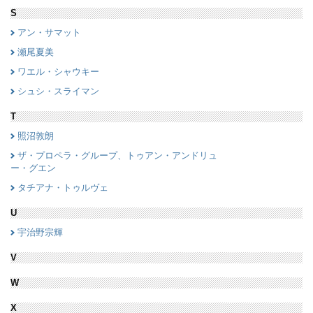
S
アン・サマット
瀬尾夏美
ワエル・シャウキー
シュシ・スライマン
T
照沼敦朗
ザ・プロペラ・グループ、トゥアン・アンドリュ
ー・グエン
タチアナ・トゥルヴェ
U
宇治野宗輝
V
W
X