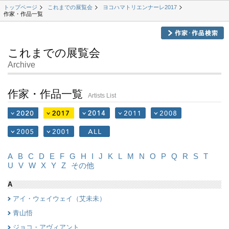
トップページ
これまでの展覧会
ヨコハマトリエンナーレ2017
作家・作品一覧
これまでの展覧会
Archive
作家・作品一覧
Artists List
A
B
C
D
E
F
G
H
I
J
K
L
M
N
O
P
Q
R
S
T
U
V
W
X
Y
Z
その他
A
アイ・ウェイウェイ（艾未未）
青山悟
ジョコ・アヴィアント