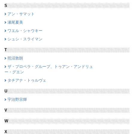
S
アン・サマット
瀬尾夏美
ワエル・シャウキー
シュシ・スライマン
T
照沼敦朗
ザ・プロペラ・グループ、トゥアン・アンドリュ
ー・グエン
タチアナ・トゥルヴェ
U
宇治野宗輝
V
W
X