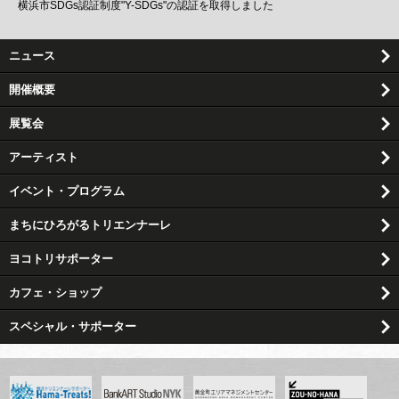
横浜市SDGs認証制度"Y-SDGs"の認証を取得しました
2022.06.30
「ヨコハマトリエンナーレ2023」アーティスティック・ディレクター
ニュース
リウ・ディン（刘鼎）とキャロル・インホワ・ルー（盧迎華）に決定
開催概要
2022.06.30
「ヨコハマトリエンナーレ2023」開催決定！
アーティスティック・ディレクター、会期、会場の情報を公開しました
展覧会
アーティスト
イベント・プログラム
まちにひろがるトリエンナーレ
ヨコトリサポーター
カフェ・ショップ
スペシャル・サポーター