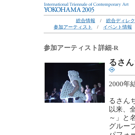
総合情報
/
総合ディレク
参加アーティスト
/
イベント情報
参加アーティスト詳細-R
るさんちま
2000
るさんち
以来、
～」と
グルー
パフォ