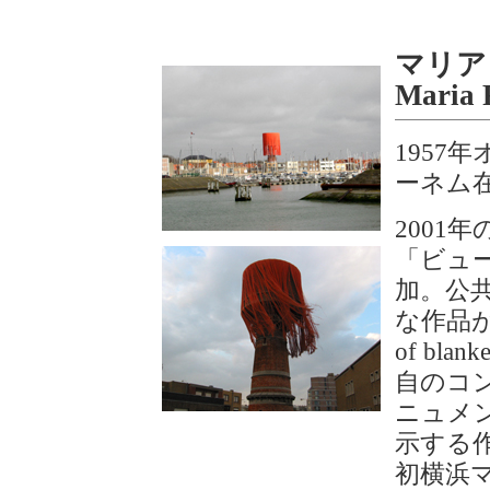
マリア
Maria 
1957
ーネム
2001
「ビュ
加。公
な作品が
of bl
自のコ
ニュメ
示する
初横浜