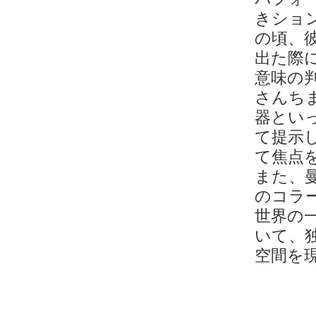
きショ
の頃、
出た際
意味の
さんち
器とい
て提示
て焦点
また、
のコラ
世界の
いて、
空間を