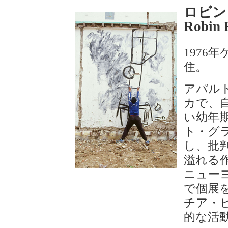
ロビン
Robin 
1976
住。
アパル
カで、
い幼年
ト・グ
し、批
溢れる作
ニュー
で個展を
チア・
的な活