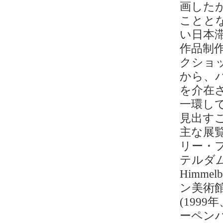
画した
ことと
い日本
作品制
クショ
から、
を介在
一環し
見出す
主な展覧
リー・
テルダム)、
Himme
ン美術館)、「
(199
ーペンハイ