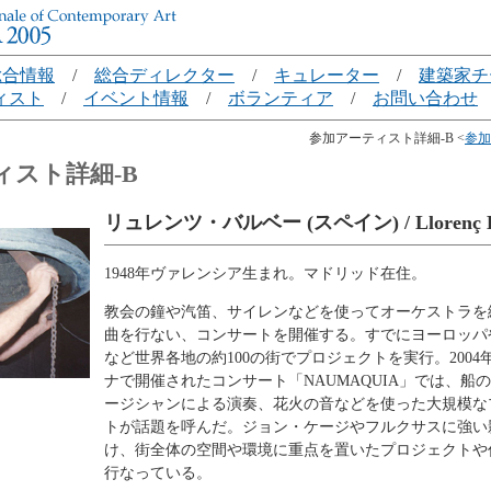
総合情報
/
総合ディレクター
/
キュレーター
/
建築家チ
ィスト
/
イベント情報
/
ボランティア
/
お問い合わせ
参加アーティスト詳細-B <
参加
ィスト詳細-B
リュレンツ・バルベー (スペイン) / Llorenç B
1948年ヴァレンシア生まれ。マドリッド在住。
教会の鐘や汽笛、サイレンなどを使ってオーケストラを
曲を行ない、コンサートを開催する。すでにヨーロッパ
など世界各地の約100の街でプロジェクトを実行。2004
ナで開催されたコンサート「NAUMAQUIA」では、船
ージシャンによる演奏、花火の音などを使った大規模な
トが話題を呼んだ。ジョン・ケージやフルクサスに強い
け、街全体の空間や環境に重点を置いたプロジェクトや
行なっている。