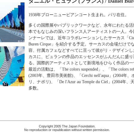
ダニエル・ビュラン (フランス) / Daniel Bur
1938年ブローニュービアンコート生まれ。パリ在住。
多くの国際展やパブリックワークなど、永年にわたる活
本でもなじみの深いフランス人アーティストの一人。今
ンナーレでは、近年コラボレーションしたサーカス「Cie 
Buren Cirque」を紹介する予定。サーカスの会場だけ
容、付属カフェなどすべてに亘って彼がリ・デザインし
カスに、ビュランの作品のエッセンスがふんだんに盛り
る。国際的アーティストとして新境地をひらく作品の一
最近の活動は、「The colors suspended」、「The colors ref
(2003年、豊田市美術館)、「Cerchi nell'aqua」(200
リ、ナポリ)、「De l'Azur au Temple du Ciel」(2004
多数。
Copyright 2005 The Japan Foundation.
No reproduction or republication without written permission.