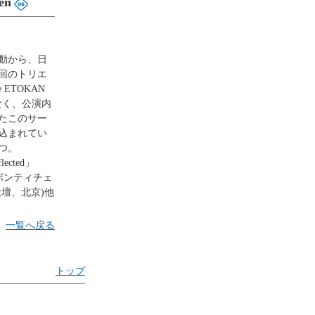
en
動から、日
回のトリエ
ETOKAN
でなく、公演内
たこのサー
込まれてい
つ。
lected」
4年、ポンティチェ
年、天壇、北京)他
一覧へ戻る
トップ