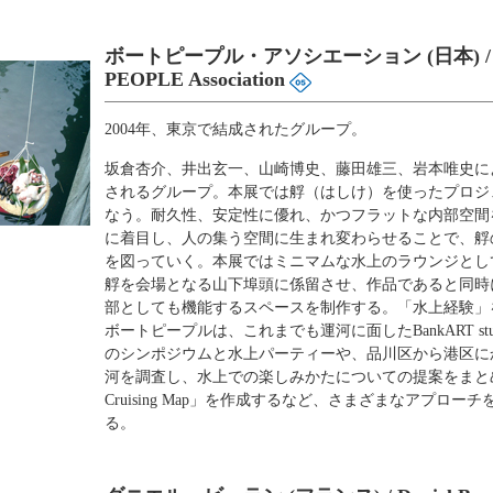
ボートピープル・アソシエーション (日本) / 
PEOPLE Association
2004年、東京で結成されたグループ。
坂倉杏介、井出玄一、山崎博史、藤田雄三、岩本唯史に
されるグループ。本展では艀（はしけ）を使ったプロジ
なう。耐久性、安定性に優れ、かつフラットな内部空間
に着目し、人の集う空間に生まれ変わらせることで、艀
を図っていく。本展ではミニマムな水上のラウンジとし
艀を会場となる山下埠頭に係留させ、作品であると同時
部としても機能するスペースを制作する。「水上経験」
ボートピープルは、これまでも運河に面したBankART stud
のシンポジウムと水上パーティーや、品川区から港区に
河を調査し、水上での楽しみかたについての提案をまとめた
Cruising Map」を作成するなど、さまざまなアプロー
る。