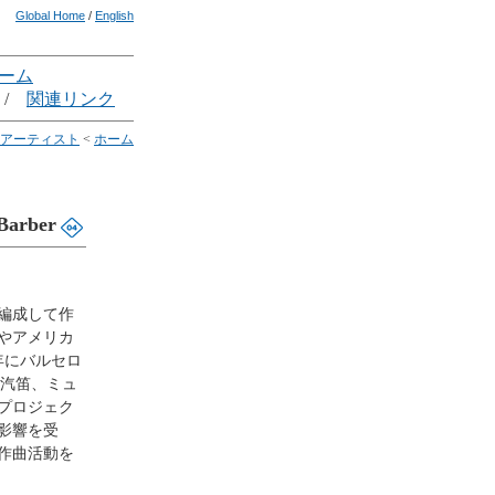
Global Home
/
English
ーム
/
関連リンク
アーティスト
<
ホーム
arber
編成して作
やアメリカ
年にバルセロ
の汽笛、ミュ
プロジェク
影響を受
作曲活動を