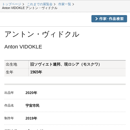
トップページ
これまでの展覧会
作家一覧
Anton VIDOKLE アントン・ヴィドクル
アントン・ヴィドクル
Anton VIDOKLE
出生地
旧ソヴィエト連邦、現ロシア（モスクワ）
生年
1965年
出品年
2020年
作品名
宇宙市民
制作年
2019年