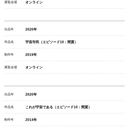
展覧会場
オンライン
出品年
2020年
作品名
宇宙市民（エピソード10：間質）
制作年
2019年
展覧会場
オンライン
出品年
2020年
作品名
これが宇宙である（エピソード10：間質）
制作年
2014年