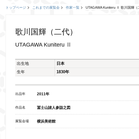
トップページ
これまでの展覧会
作家一覧
UTAGAWA Kuniteru Ⅱ 歌川国輝
歌川国輝（二代）
UTAGAWA Kuniteru Ⅱ
出生地
日本
生年
1830年
出品年
2011年
作品名
冨士山諸人参詣之図
展覧会場
横浜美術館