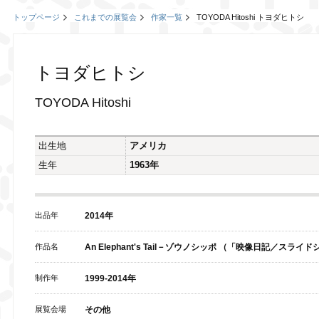
トップページ
これまでの展覧会
作家一覧
TOYODA Hitoshi トヨダヒトシ
トヨダヒトシ
TOYODA Hitoshi
出生地
アメリカ
生年
1963年
出品年
2014年
作品名
An Elephant's Tail－ゾウノシッポ （「映像日記／スラ
制作年
1999-2014年
展覧会場
その他