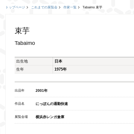
トップページ
これまでの展覧会
作家一覧
Tabaimo 束芋
束芋
Tabaimo
出生地
日本
生年
1975年
出品年
2001年
作品名
にっぽんの通勤快速
展覧会場
横浜赤レンガ倉庫