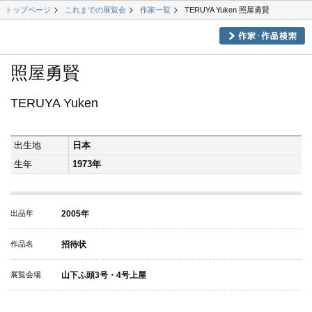
トップページ
これまでの展覧会
作家一覧
TERUYA Yuken 照屋勇賢
照屋勇賢
TERUYA Yuken
出生地
日本
生年
1973年
出品年
2005年
作品名
招待状
展覧会場
山下ふ頭3号・4号上屋