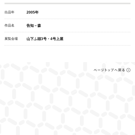
出品年
2005年
作品名
告知－森
展覧会場
山下ふ頭3号・4号上屋