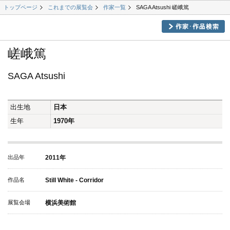
トップページ
これまでの展覧会
作家一覧
SAGA Atsushi 嵯峨篤
嵯峨篤
SAGA Atsushi
出生地
日本
生年
1970年
出品年
2011年
作品名
Still White - Corridor
展覧会場
横浜美術館