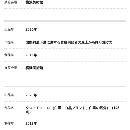
展覧会場
横浜美術館
出品年
2020年
作品名
国際的最下層に属する食糧供給者の最上から降り注ぐ力
制作年
2016年
展覧会場
横浜美術館
出品年
2020年
作品名
クロ・モノ・ロ （白黒、白黒プリント、白黒の気分）（146
点）
制作年
2013年