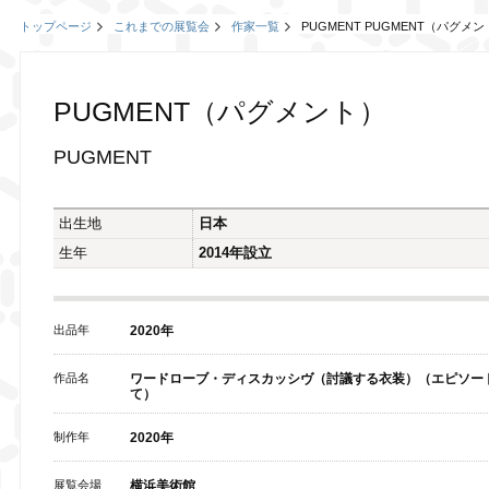
トップページ
これまでの展覧会
作家一覧
PUGMENT PUGMENT（パグメ
PUGMENT（パグメント）
PUGMENT
出生地
日本
生年
2014年設立
出品年
2020年
作品名
ワードローブ・ディスカッシヴ（討議する衣装）（エピソー
て）
制作年
2020年
展覧会場
横浜美術館