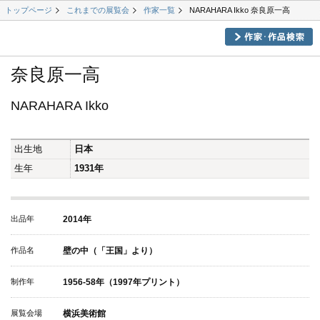
トップページ
これまでの展覧会
作家一覧
NARAHARA Ikko 奈良原一高
奈良原一高
NARAHARA Ikko
出生地
日本
生年
1931年
出品年
2014年
作品名
壁の中（「王国」より）
制作年
1956-58年（1997年プリント）
展覧会場
横浜美術館