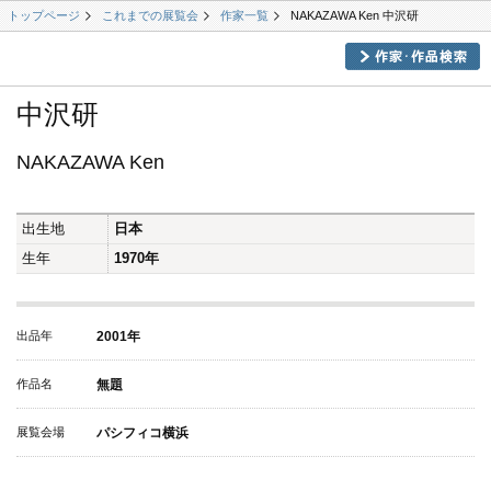
トップページ
これまでの展覧会
作家一覧
NAKAZAWA Ken 中沢研
中沢研
NAKAZAWA Ken
出生地
日本
生年
1970年
出品年
2001年
作品名
無題
展覧会場
パシフィコ横浜