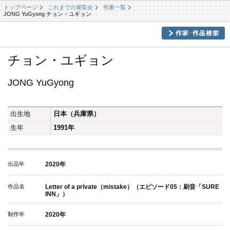
トップページ
これまでの展覧会
作家一覧
JONG YuGyong チョン・ユギョン
チョン・ユギョン
JONG YuGyong
出生地
日本（兵庫県）
生年
1991年
出品年
2020年
作品名
Letter of a private（mistake）（エピソード05：刷音「SURE
INN」）
制作年
2020年