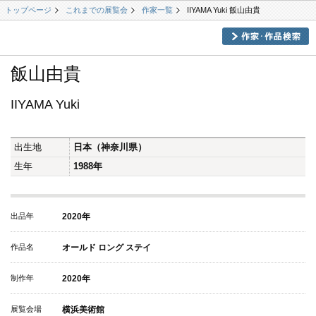
トップページ
これまでの展覧会
作家一覧
IIYAMA Yuki 飯山由貴
飯山由貴
IIYAMA Yuki
出生地
日本（神奈川県）
生年
1988年
出品年
2020年
作品名
オールド ロング ステイ
制作年
2020年
展覧会場
横浜美術館