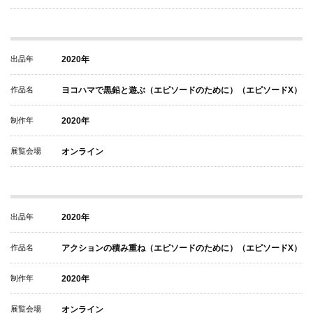
出品年
2020年
作品名
ヨコハマで黒鉛と遊ぶ（エピソードのために）（エピソードX）
制作年
2020年
展覧会場
オンライン
出品年
2020年
作品名
アクションの積み重ね（エピソードのために）（エピソードX）
制作年
2020年
展覧会場
オンライン