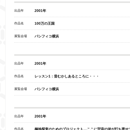
出品年
2001年
作品名
100万の王国
展覧会場
パシフィコ横浜
出品年
2001年
作品名
レッスン1：昔むかしあるところに・・・
展覧会場
パシフィコ横浜
出品年
2001年
作品名
極地探査のためのプロジェクト…ここに宇宙の波が打ち寄せ