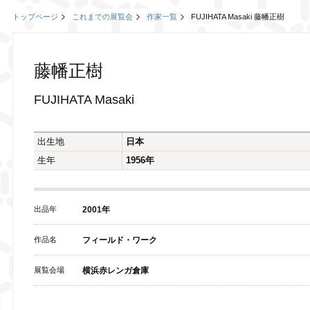
トップページ
これまでの展覧会
作家一覧
FUJIHATA Masaki 藤幡正樹
藤幡正樹
FUJIHATA Masaki
出生地
日本
生年
1956年
出品年
2001年
作品名
フィールド・ワーク
展覧会場
横浜赤レンガ倉庫