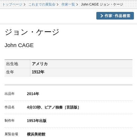
トップページ
これまでの展覧会
作家一覧
John CAGE ジョン・ケージ
ジョン・ケージ
John CAGE
出生地
アメリカ
生年
1912年
出品年
2014年
作品名
4分33秒、ピアノ独奏［言語版］
制作年
1953年出版
展覧会場
横浜美術館