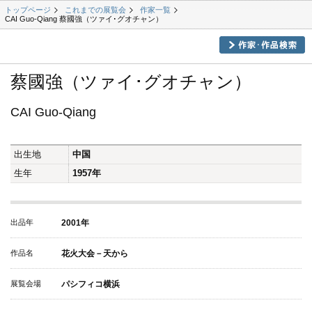
トップページ
これまでの展覧会
作家一覧
CAI Guo-Qiang 蔡國強（ツァイ･グオチャン）
蔡國強（ツァイ･グオチャン）
CAI Guo-Qiang
出生地
中国
生年
1957年
出品年
2001年
作品名
花火大会－天から
展覧会場
パシフィコ横浜