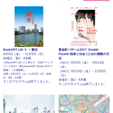
BankART Life Ⅴ ～ 観光
黄金町バザール2017 -Double
8月4日（金）－11月5日（日）
Façade 他者と出会うための複数の方
休場日：第2・4木曜
法
［vol.1］8月4日（金）－9月13日
※BankART Life Ⅴと併せて「日産アートア
ワード2017」展をBankART Studio NYKで
（水）
開催。（入場無料）
［vol.2］9月15日（金）－11月5日
会期：9月16日（土）-11月5日（日）休場
（日）
日：第2・4木曜
休場日：第2・4木曜
※このプログラムは終了しました。
※このプログラムは終了しました。