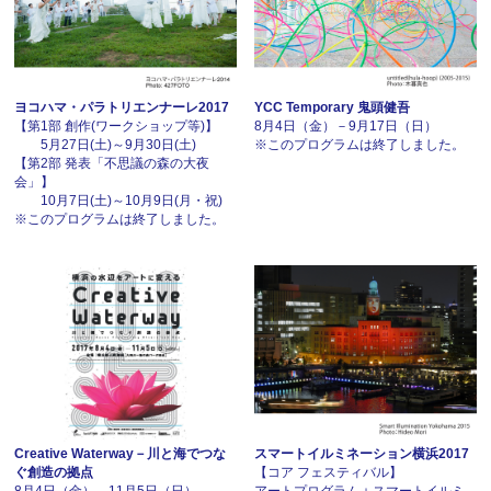
ヨコハマ・パラトリエンナーレ2017
YCC Temporary 鬼頭健吾
【第1部 創作(ワークショップ等)】
8月4日（金）－9月17日（日）
5月27日(土)～9月30日(土)
※このプログラムは終了しました。
【第2部 発表「不思議の森の大夜
会」】
10月7日(土)～10月9日(月・祝)
※このプログラムは終了しました。
Creative Waterway－川と海でつな
スマートイルミネーション横浜2017
ぐ創造の拠点
【コア フェスティバル】
8月4日（金）－11月5日（日）
アートプログラム＋スマートイルミ