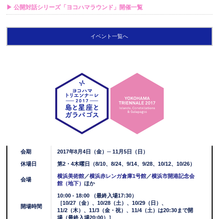
▶ 公開対話シリーズ「ヨコハマラウンド」開催一覧
イベント一覧へ
会期
2017年8月4日（金）─ 11月5日（日）
休場日
第2・4木曜日（8/10、8/24、9/14、9/28、10/12、10/26）
横浜美術館
／
横浜赤レンガ倉庫1号館
／
横浜市開港記念会
会場
館（地下）
ほか
10:00 - 18:00 （最終入場17:30）
［10/27（金）、10/28（土）、10/29（日）、
開場時間
11/2（木）、11/3（金・祝）、11/4（土）は20:30まで開
場（最終入場20:00）］