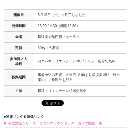
開催日
8月19日（土）※終了しました。
開催時間
13:00-14:30（開場12:30）
会場
横浜美術館円形フォーラム
定員
80名（先着順）
参加費／入
ヨコハマトリエンナーレ2017チケット提示で無料
場料
事前申込み不要 ※当日12:00より横浜美術館・総合
募集期間
案内にて整理券を配布
主催
横浜トリエンナーレ組織委員会
■
関連リンク＆映像リンク
▶ 公開対話シリーズ「ヨコハマラウンド」アーカイブ動画一覧