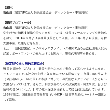
【講師】
吉山昌
（認定NPO法人 難民支援協会 ディレクター・事務局長）
【講師プロフィール】
吉山昌
（認定NPO法人 難民支援協会 ディレクター・事務局長）
学生時代に難民支援協会設立に参画。その後、経営コンサルティング会社勤務
を経て、2011年６月より事務局次長として入職。2016年3月より現職。定住
支援事業、広報などを担当。
また、「難民起業家」へのマイクロファイナンス機関である公益社団法人難民
起業サポートファンドの立ち上げにも関わり、現在代表理事を務める。
【
認定NPO法人 難民支援協会
】
難民支援協会（JAR）は、難民が新たな土地で安心して暮らせるように支え、
ともに生きられる社会の実現に取り組んでいる団体です。年間3,500件以上
（来訪者680人・66カ国）の相談に対して、専門的なスタッフが一人ひとりへ
支援を行っています。さらに、制度改善のための政策提言・調査研究、および
情報発信を行うなど、日本の難民保護を目的として総合的に活動しています。
1999年設立。国連難民高等弁務官（UNHCR）駐日事務所のパートナー団体と
して活動。