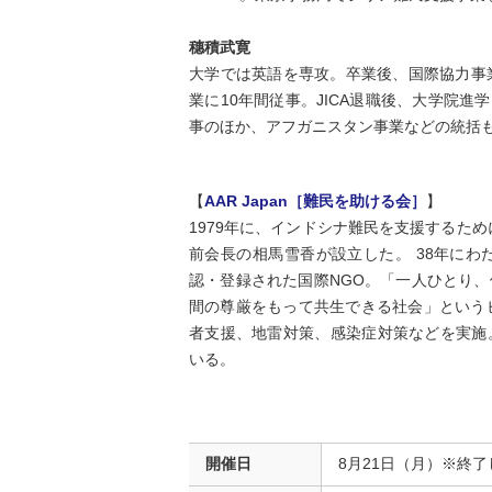
穗積武寛
大学では英語を専攻。卒業後、国際協力事業
業に10年間従事。JICA退職後、大学院進学
事のほか、アフガニスタン事業などの統括
【
AAR Japan［難民を助ける会］
】
1979年に、インドシナ難民を支援するた
前会長の相馬雪香が設立した。 38年にわ
認・登録された国際NGO。「一人ひとり
間の尊厳をもって共生できる社会」という
者支援、地雷対策、感染症対策などを実施
いる。
開催日
8月21日（月）※終