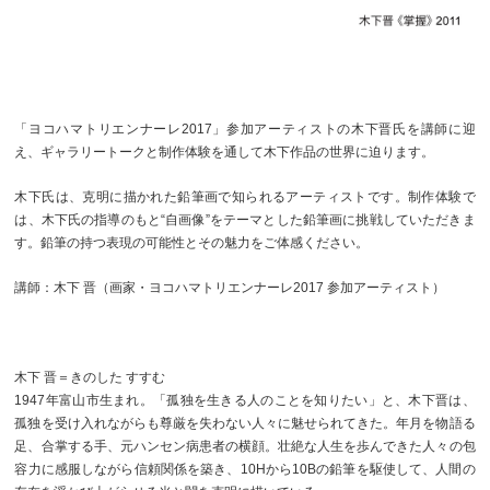
「ヨコハマトリエンナーレ2017」参加アーティストの木下晋氏を講師に迎
え、ギャラリートークと制作体験を通して木下作品の世界に迫ります。
木下氏は、克明に描かれた鉛筆画で知られるアーティストです。制作体験で
は、木下氏の指導のもと“自画像”をテーマとした鉛筆画に挑戦していただきま
す。鉛筆の持つ表現の可能性とその魅力をご体感ください。
講師：木下 晋（画家・ヨコハマトリエンナーレ2017 参加アーティスト）
木下 晋＝きのした すすむ
1947年富山市生まれ。「孤独を生きる人のことを知りたい」と、木下晋は、
孤独を受け入れながらも尊厳を失わない人々に魅せられてきた。年月を物語る
足、合掌する手、元ハンセン病患者の横顔。壮絶な人生を歩んできた人々の包
容力に感服しながら信頼関係を築き、10Hから10Bの鉛筆を駆使して、人間の