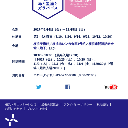
会期
2017年8月4日（金）─ 11月5日（日）
休場日
第2・4木曜日（8/10、8/24、9/14、9/28、10/12、10/26）
横浜美術館
／
横浜赤レンガ倉庫1号館
／
横浜市開港記念会
会場
館（地下）
ほか
10:00 - 18:00 （最終入場17:30）
［10/27（金）、10/28（土）、10/29（日）、
開場時間
11/2（木）、11/3（金・祝）、11/4（土）は20:30まで開
場（最終入場20:00）］
お問合せ
ハローダイヤル 03-5777-8600（8:00-22:00）
横浜トリエンナーレとは
過去の展覧会
プライバシーポリシー
利用規約
お問い合わせ
プレス向け情報