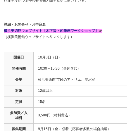
存在を浮かび上がらせる光と闇を克明に描いている。
詳細・お問合せ・お申込み
横浜美術館ウェブサイト【木下晋・鉛筆画ワークショップ】
≫
（横浜美術館ウェブサイトへリンクします）
開催日
10月8日（日）
開催時間
10:30～15:30（昼休含む）
会場
横浜美術館 市民のアトリエ、展示室
対象
12歳以上
定員
15名
参加費／入
3,500円（材料費込）
場料
募集期間
9月15日（金）必着（応募者多数の場合抽選）