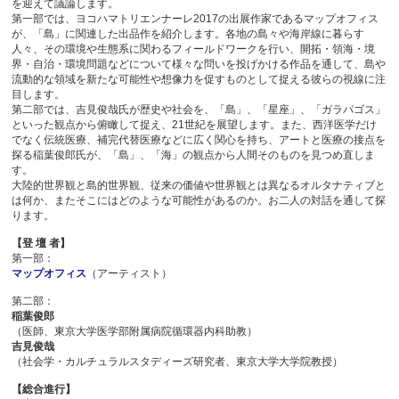
を迎えて議論します。
第一部では、ヨコハマトリエンナーレ2017の出展作家であるマップオフィス
が、「島」に関連した出品作を紹介します。各地の島々や海岸線に暮らす
人々、その環境や生態系に関わるフィールドワークを行い、開拓・領海・境
界・自治・環境問題などについて様々な問いを投げかける作品を通して、島や
流動的な領域を新たな可能性や想像力を促すものとして捉える彼らの視線に注
目します。
第二部では、吉見俊哉氏が歴史や社会を、「島」、「星座」、「ガラパゴス」
といった観点から俯瞰して捉え、21世紀を展望します。また、西洋医学だけ
でなく伝統医療、補完代替医療などに広く関心を持ち、アートと医療の接点を
探る稲葉俊郎氏が、「島」、「海」の観点から人間そのものを見つめ直しま
す。
大陸的世界観と島的世界観、従来の価値や世界観とは異なるオルタナティブと
は何か、またそこにはどのような可能性があるのか。お二人の対話を通して探
ります。
【登 壇 者】
第一部：
マップオフィス
（アーティスト）
第二部：
稲葉俊郎
（医師、東京大学医学部附属病院循環器内科助教）
吉見俊哉
（社会学・カルチュラルスタディーズ研究者、東京大学大学院教授）
【総合進行】