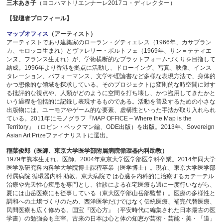
三木あき子
（ヨコハマトリエンナーレ2017コ・ディレクター）
【登壇者プロフィール】
マップオフィス
（アーティスト）
アーティストであり建築家のローラン・グティエレス（1966年、カサブラン
カ、モロッコ生まれ）とヴァレリー・ポルトフェ（1969年、サン＝テティエ
ンヌ、フランス生まれ）が、学術横断的なプラットフォームづくりを目指して
結成。1996年より香港を拠点に活動し、ドローイング、写真、映像、インス
タレーション、パフォーマンス、文学や理論書など多様な表現方法で、身体的
かつ想像的な領域を探求している。そのプロジェクトは変則的な時空間に対す
る批評的な視点や、人類がどのように空間を打ち壊し、かつ盗用してきたかと
いう過程を包括的に記録し表現するものである。活動を普及するための小さな
出版物には、ユーモアやゲーム的な要素、虚構性といった手法が取り入れられ
ている。2011年にモノグラフ『MAP OFFICE – Where the Map is the
Territory』（ロビン・ペックマン編、ODE出版）を出版。2013年、Sovereign
Asian Art Prizeファイナリストに選出。
稲葉俊郎（医師、東京大学医学部附属病院循環器内科助教）
1979年熊本生まれ。医師。2004年東京大学医学部医学科卒業。2014年同大学
医学系研究科内科学大学院博士課程卒業（医学博士）。現在、東京大学医学部
付属病院 循環器内科 助教。東大病院で は心臓を内科的に治療するカテーテル
治療や先天性心疾患を専門とし、往診による在宅医療も週に一度行いながら、
夏には山岳医療にも従事している（東大医学部山岳部監督）。医療の多様性と
調和への土壌づくりのため、西洋医学だけではなく伝統医療、補完代替医療、
民間医療も広く修める。国宝『医心方』（平安時代に編集された日本最古の医
学書）の勉強会も主宰。古来の日本は心と体の知恵が芸術・芸能・美・「道」