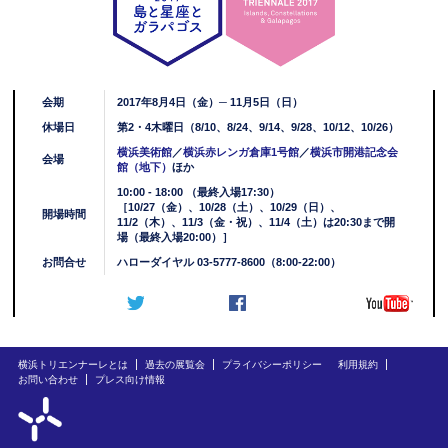
会期
2017年8月4日（金）─ 11月5日（日）
休場日
第2・4木曜日（8/10、8/24、9/14、9/28、10/12、10/26）
横浜美術館
／
横浜赤レンガ倉庫1号館
／
横浜市開港記念会
会場
館（地下）
ほか
10:00 - 18:00 （最終入場17:30）
［10/27（金）、10/28（土）、10/29（日）、
開場時間
11/2（木）、11/3（金・祝）、11/4（土）は20:30まで開
場（最終入場20:00）］
お問合せ
ハローダイヤル 03-5777-8600（8:00-22:00）
横浜トリエンナーレとは
過去の展覧会
プライバシーポリシー
利用規約
お問い合わせ
プレス向け情報