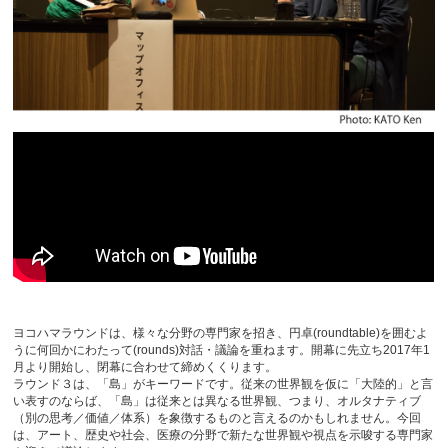
ヨコハマラウンドは、様々な分野の専門家を招き、円卓(roundtable)を囲むよ
うに何回かにわたって(rounds)対話・議論を重ねます。開幕に先立ち2017年1
月より開始し、閉幕に合わせて締めくくります。
ラウンド３は、「島」がキーワードです。従来の世界観を仮に「大陸的」と言
い表すのならば、「島」は従来とは異なる世界観、つまり、オルタナティブ
（別の思考／価値／体系）を象徴するものと言えるのかもしれません。今回
は、アート、歴史や社会、医療の分野で新たな世界観や視点を示唆する専門家