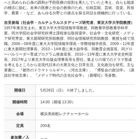
へと高められ心身の調和が予防医療の役割を果たしていたと考え、自らも能楽
の稽古に励む。未来の医療と社会の創発のため、伝統芸能、芸術、音楽、民俗
学、農業・・など、あらゆる分野との接点を探る対話を積極的に行っている。
吉見俊哉（社会学・カルチュラルスタディーズ研究者、東京大学大学院教授）
1957年東京生まれ。東京大学大学院情報学環教授。同教養学部教養学科卒
業。同大学院社会学研究科博士課程単位取得退学。社会学・文化研究・メディ
ア研究専攻。東大新聞研究所助教授、同社会情報研究所助教授、教授を経て現
職。2006～08年度に東大大学院情報学環長・学際情報学府長、2009～12年度
に東大新聞社理事長、2010～14年度に東大副学長、同教育企画室長、同グロ
ーバルリーダー育成プログラム推進室長、2010～13年度に東大大学史史料室
長、2017年より東京大学出版会理事長等を歴任。集まりの場でのドラマ形成
を考えるところから近現代日本の大衆文化と日常生活、文化政治を研究。主な
著書に、『都市のドラマトゥルギー』（河出文庫）、『博覧会の政治学』（講
談社学術文庫）、『メディア時代の文化社会学』（新曜社）等多数。
開催日
5月28日（日） ※終了しました。
開催時間
14:00（開場 13:30）
会場
横浜美術館レクチャーホール
定員
200名
参加費／入