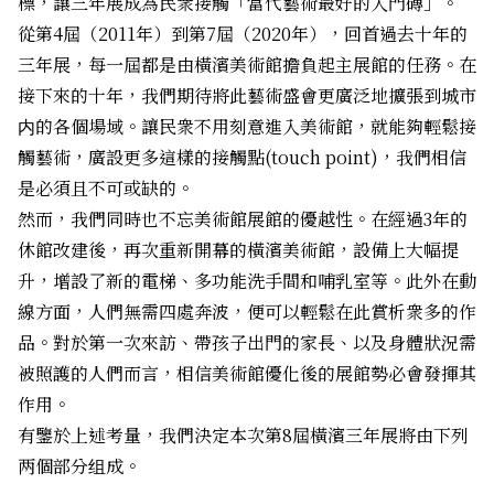
標，讓三年展成為民衆接觸「當代藝術最好的入門磚」。
從第4屆（2011年）到第7屆（2020年），回首過去十年的
三年展，每一屆都是由橫濱美術館擔負起主展館的任務。在
接下來的十年，我們期待將此藝術盛會更廣泛地擴張到城市
内的各個場域。讓民衆不用刻意進入美術館，就能夠輕鬆接
觸藝術，廣設更多這樣的接觸點(touch point)，我們相信
是必須且不可或缺的。
然而，我們同時也不忘美術館展館的優越性。在經過3年的
休館改建後，再次重新開幕的橫濱美術館，設備上大幅提
升，增設了新的電梯、多功能洗手間和哺乳室等。此外在動
線方面，人們無需四處奔波，便可以輕鬆在此賞析衆多的作
品。對於第一次來訪、帶孩子出門的家長、以及身體狀況需
被照護的人們而言，相信美術館優化後的展館勢必會發揮其
作用。
有鑒於上述考量，我們決定本次第8屆橫濱三年展將由下列
两個部分组成。