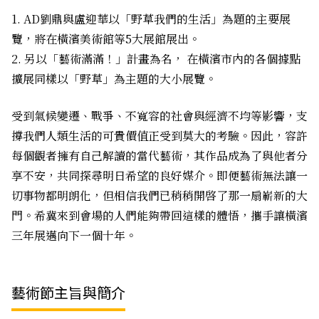
AD劉鼎與盧迎華以「野草――我們的生活」為題的主要展
覽，將在橫濱美術館等5大展館展出。
另以「藝術滿滿！」計畫為名， 在橫濱市內的各個據點
擴展同樣以「野草」為主題的大小展覽。
受到氣候變遷、戰爭、不寬容的社會與經濟不均等影響，支
撐我們人類生活的可貴價值正受到莫大的考驗。因此，容許
每個觀者擁有自己解讀的當代藝術，其作品成為了與他者分
享不安，共同探尋明日希望的良好媒介。即便藝術無法讓一
切事物都明朗化，但相信我們已稍稍開啓了那一扇嶄新的大
門。希冀來到會場的人們能夠帶回這樣的體悟，攜手讓橫濱
三年展邁向下一個十年。
藝術節主旨與簡介