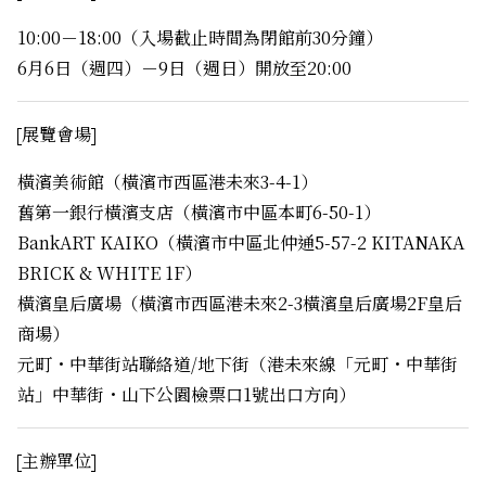
10:00－18:00（入場截止時間為閉館前30分鐘）
6月6日（週四）－9日（週日）開放至20:00
展覽會場
橫濱美術館（橫濱市西區港未來3-4-1）
舊第一銀行橫濱支店（橫濱市中區本町6-50-1）
BankART KAIKO（橫濱市中區北仲通5-57-2 KITANAKA
BRICK & WHITE 1F）
橫濱皇后廣場（橫濱市西區港未來2-3橫濱皇后廣場2F皇后
商場）
元町・中華街站聯絡道/地下街（港未來線「元町・中華街
站」中華街・山下公園檢票口1號出口方向）
主辦單位