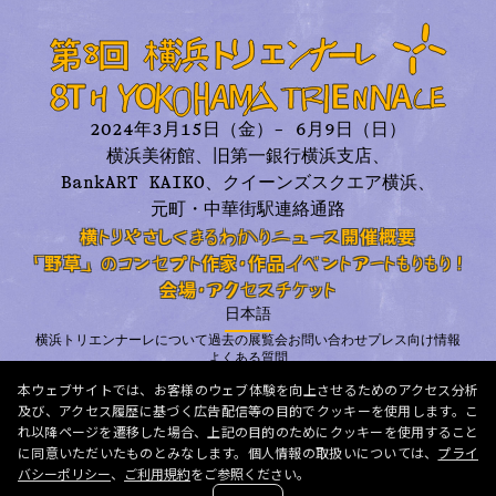
2024年3月15日（金）– 6月9日（日）
横浜美術館、旧第一銀行横浜支店、
BankART KAIKO、
クイーンズスクエア横浜、
元町・中華街駅連絡通路
横トリやさしくまるわかり
ニュース
開催概要
「野草」のコンセプト
作家・作品
イベント
アートもりもり！
会場・アクセス
チケット
日本語
横浜トリエンナーレについて
過去の展覧会
お問い合わせ
プレス向け情報
よくある質問
プライバシーポリシー
利用規約
メールニュース
本ウェブサイトでは、お客様のウェブ体験を向上させるためのアクセス分析
及び、アクセス履歴に基づく広告配信等の目的でクッキーを使用します。こ
© 2026 Organizing Committee for Yokohama Triennale. All Rights Reserved.
れ以降ページを遷移した場合、上記の目的のためにクッキーを使用すること
に同意いただいたものとみなします。個人情報の取扱いについては、
プライ
バシーポリシー
、
ご利用規約
をご参照ください。