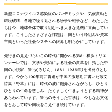
新型コロナウイルス感染症のパンデミックや、気候変動と
環境破壊、各地で繰り返される紛争や戦争など、わたした
ちは今、地球全体で取り組むべき大きな危機に直面してい
ます。こうしたさまざまな課題は、国という枠組みや資本
主義といった社会システムの限界も明らかにしています。
先行きの見えづらいこの時代に開かれる第8回横浜トリエ
ンナーレでは、文学や美術による社会の変革を目指した中
国の小説家、魯迅(ろじん、1881~1936年)を出発点とし
ます。今から100年前に魯迅が中国の激動期に書いた散文
詩集『野草』には、時代の波に翻弄されながらも、ひとり
ひとりの生命を慈しみ、たくましく生きようとする精神が
あらわれています。魯迅のそうした哲学は、今もなお文化
をとおして時や国境をこえ生き続けています。