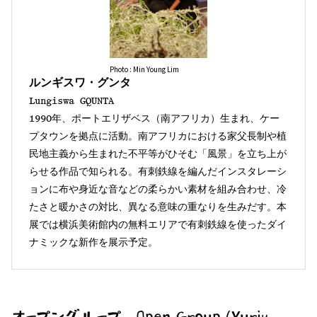
Photo : Min Young Lim
ルンギスワ・グンタ
Lungiswa GQUNTA
1990年、ポートエリザベス（南アフリカ）生まれ、ケー
プタウンを拠点に活動。南アフリカにおける家父長制や植
民地主義から生まれた不平等がひそむ「風景」を立ち上が
らせる作品で知られる。有刺鉄線を編んだインスタレーシ
ョンに布や身近な音などの柔らかい素材を組み合わせ、冷
たさと暖かさの対比、異なる意味の重なりを生みだす。本
展では横浜美術館内の無料エリアで有刺鉄線を使ったダイ
ナミックな新作を展示予定。
オープングループ Open Group (Yuriy