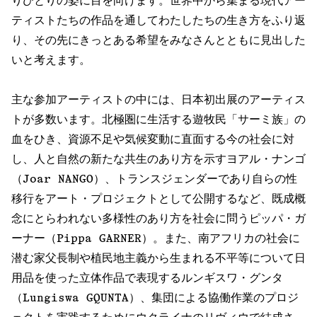
りひとりの姿に目を向けます。世界中から集まる現代アー
ティストたちの作品を通してわたしたちの生き方をふり返
り、その先にきっとある希望をみなさんとともに見出した
いと考えます。
主な参加アーティストの中には、日本初出展のアーティス
トが多数います。北極圏に生活する遊牧民「サーミ族」の
血をひき、資源不足や気候変動に直面する今の社会に対
し、人と自然の新たな共生のあり方を示すヨアル・ナンゴ
（Joar NANGO）、トランスジェンダーであり自らの性
移行をアート・プロジェクトとして公開するなど、既成概
念にとらわれない多様性のあり方を社会に問うピッパ・ガ
ーナー（Pippa GARNER）。また、南アフリカの社会に
潜む家父長制や植民地主義から生まれる不平等について日
用品を使った立体作品で表現するルンギスワ・グンタ
（Lungiswa GQUNTA）、集団による協働作業のプロジ