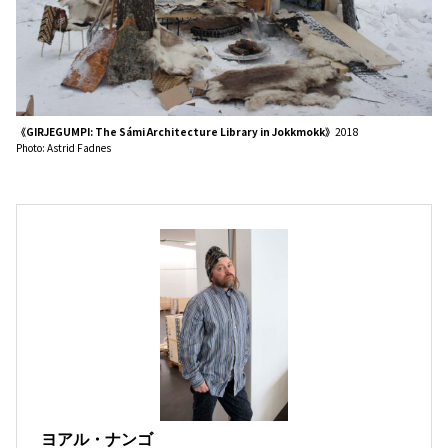
《GIRJEGUMPI: The Sámi Architecture Library in Jokkmokk》
2018
Photo: Astrid Fadnes
ヨアル・ナンゴ