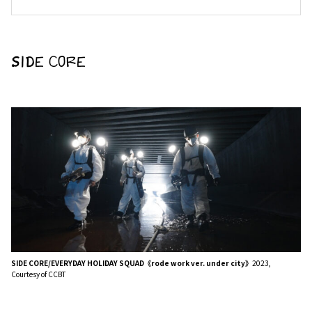
SIDE CORE
SIDE CORE/EVERYDAY HOLIDAY SQUAD《rode work ver. under city》
2023,
Courtesy of CCBT