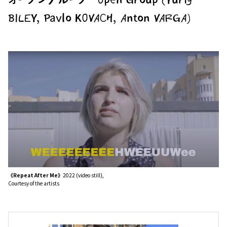
BILEY, Pavlo KOVACH, Anton VARGA)
《Repeat After Me》
2022 (video still),
Courtesy of the artists