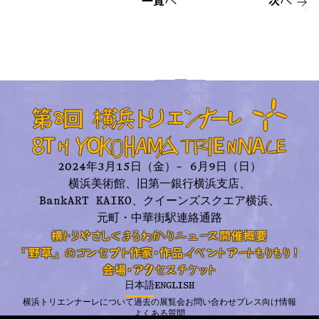
一覧へ
次へ
2024年3月15日（金）– 6月9日（日）
横浜美術館、旧第一銀行横浜支店、
BankART KAIKO、
クイーンズスクエア横浜、
元町・中華街駅連絡通路
横トリやさしくまるわかり
ニュース
開催概要
「野草」のコンセプト
作家・作品
イベント
アートもりもり！
会場・アクセス
チケット
日本語
ENGLISH
横浜トリエンナーレについて
過去の展覧会
お問い合わせ
プレス向け情報
よくある質問