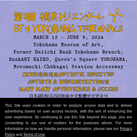
MARCH 15 – JUNE 9, 2024
Yokohama Museum of Art,
Former Daiichi Bank Yokohama Branch,
BankART KAIKO, Queen's Square YOKOHAMA,
Motomachi-Chūkagai Station Accessway
NEWS
개최개요
ARTISTIC DIRECTOR
ARTISTS & WORKS
EVENTS
티켓
MANY MANY ARTS!
VENUES & ACCESS
日本語
ENGLISH
简体中文
繁體中文
한국어
보도 자료
문의
요코하마 트리엔날레에 대하여
아카이브
This Site uses cookies in order to analyze access data and to deliver
개인정보 취급방침
이용 규약·환경
advertising based on user access records, with the aim of enhancing the
user experience. By continuing to use this Site beyond this page, you are
© 2026 Organizing Committee for Yokohama Triennale. All Rights Reserved.
consenting to our use of cookies for the purposes above. For more
information on how we handle personal information, please see our
Privacy
Policy
and
Terms of Use
.