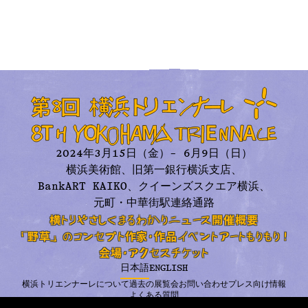
2024年3月15日（金）– 6月9日（日）
横浜美術館、旧第一銀行横浜支店、
BankART KAIKO、
クイーンズスクエア横浜、
元町・中華街駅連絡通路
横トリやさしくまるわかり
ニュース
開催概要
「野草」のコンセプト
作家・作品
イベント
アートもりもり！
会場・アクセス
チケット
日本語
ENGLISH
横浜トリエンナーレについて
過去の展覧会
お問い合わせ
プレス向け情報
よくある質問
プライバシーポリシー
利用規約
メールニュース