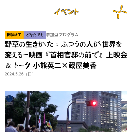
イベント
開催終了
どなたでも
参加型プログラム
野草の生きかた：ふつうの人が世界を
変えるー映画『首相官邸の前で』上映会
＆ トーク 小熊英二×蔵屋美香
2024.5.26（日）