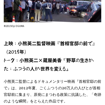
©2015Eiji OGUMA
上映：小熊英二監督映画『首相官邸の前で』
（2015年）
トーク：小熊英二×蔵屋美香「野草の生きか
た：ふつうの人が世界を変える」
小熊英二監督によるドキュメンタリー映画『首相官邸の前
で』は、2012年夏、ごくふつうの20万人の人びとが首相
官邸前に集まり、原発にまつわる政策に抗議した、「奇跡
のような瞬間」をとらえた作品です。